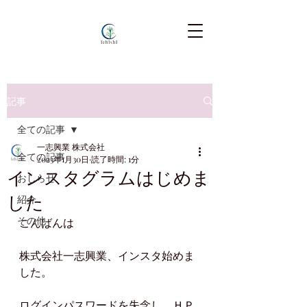
記事
全ての記事
一志興業 株式会社
全ての記事
2023年1月30日
読了時間: 1分
インスタグラムはじめま
おしらせ
した
紹介
その他
こんばんは
株式会社一志興業、インスタ始めま
した。
ログインパスワードを失念し、ＨＰ