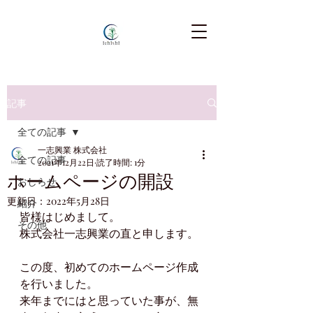
記事
全ての記事
一志興業 株式会社
全ての記事
2021年12月22日
読了時間: 1分
ホームページの開設
おしらせ
更新日：
2022年5月28日
紹介
皆様はじめまして。
その他
株式会社一志興業の直と申します。
この度、初めてのホームページ作成
を行いました。
来年までにはと思っていた事が、無