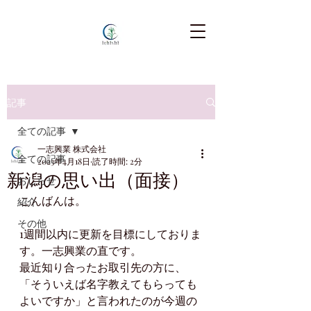
記事
全ての記事
一志興業 株式会社
全ての記事
2023年4月18日
読了時間: 2分
新潟の思い出（面接）
おしらせ
こんばんは。
紹介
その他
1週間以内に更新を目標にしておりま
す。一志興業の直です。
最近知り合ったお取引先の方に、
「そういえば名字教えてもらっても
よいですか」と言われたのが今週の