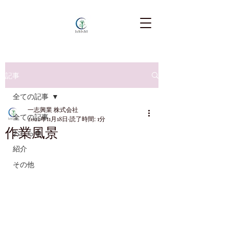
記事
全ての記事
一志興業 株式会社
全ての記事
2022年11月18日
読了時間: 1分
作業風景
おしらせ
紹介
その他