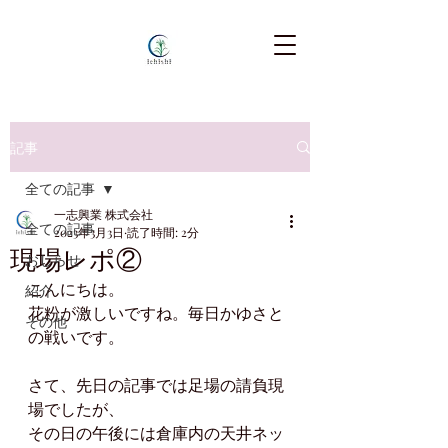
記事
全ての記事
一志興業 株式会社
全ての記事
2023年3月3日
読了時間: 2分
現場レポ②
おしらせ
こんにちは。
紹介
花粉が激しいですね。毎日かゆさと
その他
の戦いです。
さて、先日の記事では足場の請負現
場でしたが、
その日の午後には倉庫内の天井ネッ