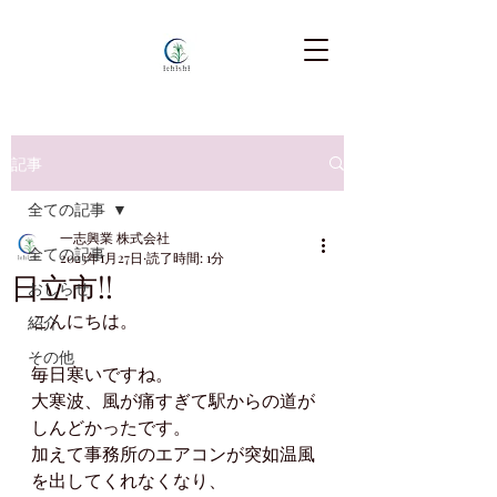
記事
全ての記事
一志興業 株式会社
全ての記事
2023年1月27日
読了時間: 1分
日立市!!
おしらせ
こんにちは。
紹介
その他
毎日寒いですね。
大寒波、風が痛すぎて駅からの道が
しんどかったです。
加えて事務所のエアコンが突如温風
を出してくれなくなり、